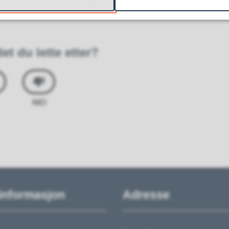
et du lette etter?
NEI
informasjon
Adresse