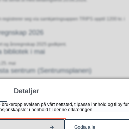
om registrerer seg via samkjøringsappen TRIPS opptil 1200 kr. i
regnskap 2026
rt og årsregnskap 2025 godkjent.
bibliotek i mai
g 25. mai
osta sentrum (Sentrumsplanen)
Detaljer
 brukeropplevelsen på vårt nettsted, tilpasse innhold og tilby fu
masjonskapsler i henhold til denne erklæringen.
Godta alle