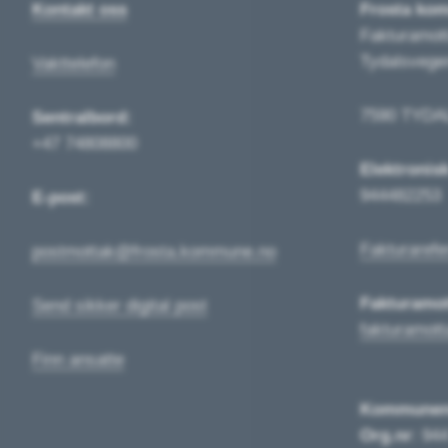
Kontakt oss
Frosta ko
Fakturamot
Tydalsvege
Vakttelefon
7590 TYDA
Sentralbord:
+47 74808800
Elektronis
944482253
E-post:
Fakturarefe
postmottak@frosta.kommune.no
Fakturamot
Send sikker digital post
fakturamot
Finn ansatte
Kommune
Org.nr
: 94