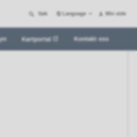
Language
Søk
Min side
yn
Kontakt oss
Kartportal