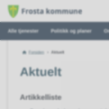
Alle tjenester
Politikk og planer
O
Du
Forsiden
Aktuelt
er
her:
Aktuelt
Artikkelliste