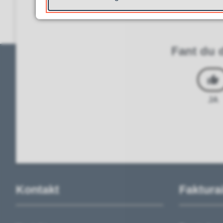
Neste
Fant du d
JA
Kontakt
Faktura