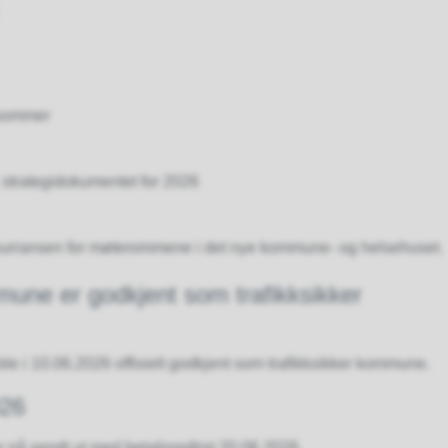
 sommer
strategidokumentet for 2026
konkurransen for møterommene i det nye kommune- og helsehuset.
une er godkjent som trafikksikker
e i 10.06.2026 offisielt godkjent som trafikksikker kommune.
026
nå sendt ut med betalingsfrist 20.06.2026.