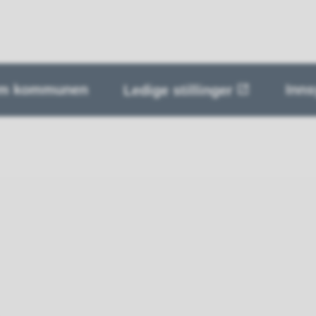
m kommunen
Inns
Ledige stillinger