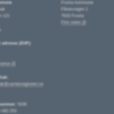
mmune
Frosta kommune
tak
Fånesvegen 1
n 121
7633 Frosta
Finn veien
L
k adresse (EHF):
ranse
tak:
tak@varnesregionen.no
nummer
: 5036
4 482 253