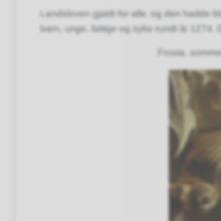
Landsloven gjaldt for alle, og den hadde b
barn, unge, fattige og syke rundt år 1274.
Frosta, somme