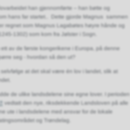
e lovarbeidet han gjennomførte – han bøtte og
 som hans far startet.. Dette gjorde Magnus sammen
er regnet som Magnus Lagabøtes høyre hånde og
1245-1302) som kom fra Jølster i Sogn.
ett av de første kongerikene i Europa, på denne
pørre seg - hvordan så den ut?
vfølge at det skal være én lov i landet, slik at
ndet.
hadde de ulike landsdelene sine egne lover. I perioden
vedtatt den nye, riksdekkende Landsloven på alle
ne ute i landsdelene med ansvar for de lokale
tatingsområdet og Trøndelag.