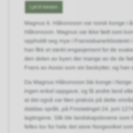
Lytt til teksten
Magnus 6.
Håkonsson var norsk konge i år
Håkonsson. Magnus var ikke født som kon
oppholdt seg mye i Fransiskanerklosteret i
han fikk et sterkt engasjement for de svak
den delen av byen der mange av de de fat
Frans av Assisi som sin beskytter, og han er
Da Magnus Håkonsson ble konge i Norge sat
ingen enkel oppgave, og få andre land eller
at det også var liten praksis på dette område
datidas språk, på Frostatinget 24. juni 1
lagtingene. Slik ble landskapslovene som F
felles lov for hele det store Norgesriket s