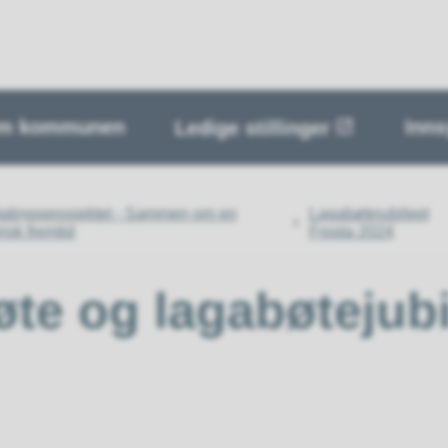
m kommunen
Inns
Ledige stillinger
tatingsprosjektet - Sammen om en
Lagabøtejubileet
risk fremtid
Frosta 2024
e og lagabøtejubi