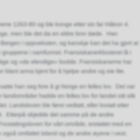
ene 1263-80 og ble konge etter sin far Håkon 4.
ge, men ble det da en eldre bror døde. Han
 Bergen i oppveksten, og kanskje kan det ha gjort at
e gruppene i samfunnet. Fransiskanerklosteret lå i
tige og «de elendige» bodde. Fransiskanerne har
 blant anna kjent for å hjelpe andre og eie lite.
te han seg fore å gi Norge en felles lov. Det var
 landområder hadde en felles lov for landet sitt slik
t. Landsloven ble først vedtatt, eller lovtatt etter
274. Etterpå skjedde det samme på de andre
rostatingsloven for vårt område, erstattet med en
om også omfattet Island og de andre øyene i vest.