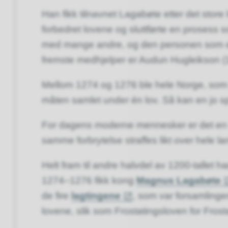
Han fikk tilnavnet Lagabøte etter det stor
forbedret lovene og sluttførte en prosess
med mange andre, og den personen som 
fremste medhjelper er Audun Hugleikson (
Mellom 1274 og 1276 ble hele Norge, som 
måten samlet under én lov. Så kan en jo s
For dagens moderne mennesker er det en sel
samme forbrytelse straffes likt over hele la
Helt fram til andre halvdel av 1200-tallet 
1274–1276 fikk kong
Magnus Lagabøte
de fire
lagtingene
, som var forsamlinge
lovene, slik som Frostatingsloven for Fros