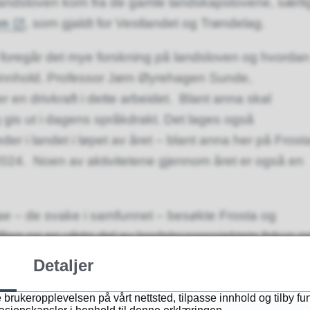
ndsloven kom fra de gamle landskapslovene, særli
en
, som gjaldt for Vestlandet og Trøndelag.
 foregår det mye forskning på landsloven og hvordan
s innhold. Professor Jørn Øyrehagen Sunde,
er en drivkraft i dette arbeidet. Blant anna skal
gis ut i dagens språkdrakt. Det lages også
teder i landet i løpet av året – blant anna her på Frost
2024. Noen av aktivitetene gjennom året er også en
ae – de svake i samfunnet – besøkte Frosta og
lling og en viktig del av landslovsprosjektets fokus o
. Vandreutstillinga følger Landslovens reise, og
Detaljer
skal til slutt ende opp på Hamar i 2024.
 brukeropplevelsen på vårt nettsted, tilpasse innhold og tilby fu