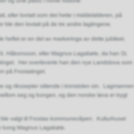
or og unik plass i norsk historie.
, eller lovtatt som det hette i middelalderen, på
 ble den lovtatt på de tre andre lagtingene.
lle heftet er en del av markeringa av dette jubileet.
 6. Håkonsson, eller Magnus Lagabøte, da han St.
tinget. Her overleverte han den nye Landslova som
en på Frostatinget.
og rikssepter sittende i tronstolen sin. Lagmanne
ellom seg og kongen, og den norske løva er trygt
 ble valgt til Frostas kommunevåpen. Kulturhuset
ter kong Magnus Lagabøte.