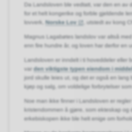
Da Landsloven ble vedtatt, var den en av 
for et helt kongerike og forble gjeldende len
lovverk,
Norske Lov
, utstedt av kong Ch
Magnus Lagabøtes landslov var altså med
enn fire hundre år, og loven har derfor en un
Landsloven er inndelt i ti hoveddeler elle
var
den viktigste typen eiendom i midde
jord skulle leies ut, og det er også en lan
kjøp og salg, om voldelige forbrytelser so
Noe man ikke finner i Landsloven er regler 
kristendommen å gjøre, som ekteskap og 
erkebiskopen ikke ble helt enige om forho