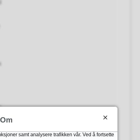
g
a
g
Om
nksjoner samt analysere trafikken vår. Ved å fortsette