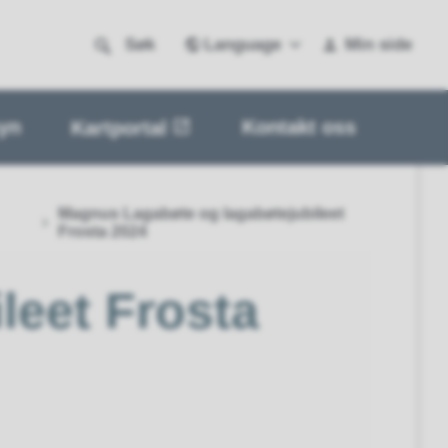
Language
Søk
Min side
yn
Kontakt oss
Kartportal
Magnus Lagabøte og lagabøtejubileet
Frosta 2024
leet Frosta