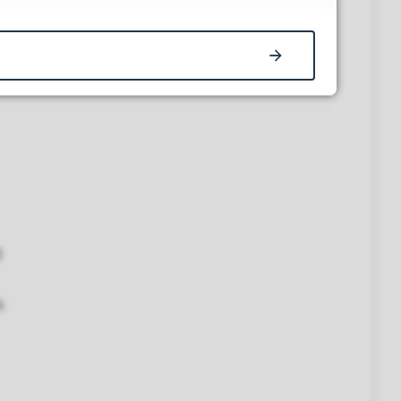
t
g
k