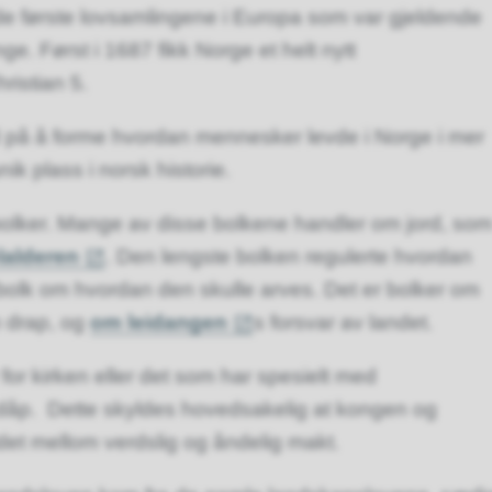
de første lovsamlingene i Europa som var gjeldende
ge. Først i 1687 fikk Norge et helt nytt
ristian 5.
 på å forme hvordan mennesker levde i Norge i mer
ik plass i norsk historie.
r bolker. Mange av disse bolkene handler om jord, so
lalderen
. Den lengste bolken regulerte hvordan
g bolk om hvordan den skulle arves. Det er bolker om
m drap, og
om leidangen
s forsvar av landet.
for kirken eller det som har spesielt med
dåp. Dette skyldes hovedsakelig at kongen og
ldet mellom verdslig og åndelig makt.