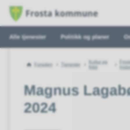
Alle tjenester
Politikk og planer
O
Du
Kultur og
Fros
Forsiden
Tjenester
er
fritid
histo
her:
Magnus Lagabøt
2024