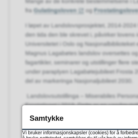
Mange av de konkrete bestemmelsene i La
fra
Gulatingsloven
og
Frostatingslov
I løpet av Landslovsprosjektet, 2014-2024
den tida den ble skrevet i, påvirker loven
Universitetet i Oslo og Nasjonalbiblioteket 
Magnus Lagabøtes landslov oversettes og 
fagartikler, seminarer og utstillinger flere s
under paraplyen Lagabøtejubileet Frosta 
del av markeringa Nasjonaljubileet 2030.
Landslovsutstillinga – Miserabiles Person
Frostatinget i 2019. Dette er en vandreutsti
satsing på formidling for alle aldersgrupper
Samtykke
delelementene fra de ulike besøksstedene 
Vi bruker informasjonskapsler (cookies) for å forbedre