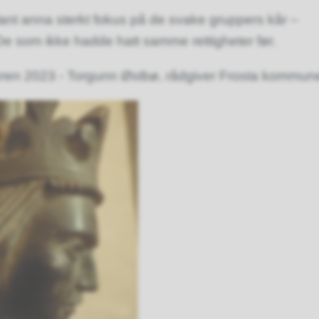
lant anna sterkt fokus på de svake gruppers kår –
 De som ikke hadde hatt samme rettigheter før.
ren 2023 - Torgunn Østbø, rådgiver Frosta kommun