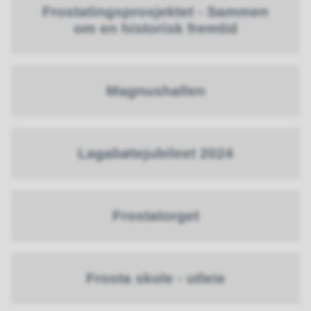
Frostatingsprosjektet - Sammen
om en historisk fremtid
Magnushallen
Lagabøtejubileet 2024
Frostatorget
Frosta skole - utleie