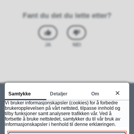
Fant du det du lette etter?
JA
NEI
Samtykke
Detaljer
Om
Vi bruker informasjonskapsler (cookies) for å forbedre
Kontakt
brukeropplevelsen på vårt nettsted, tilpasse innhold og
tilby funksjoner samt analysere trafikken vår. Ved å
fortsette å bruke nettstedet, samtykker du til vår bruk av
informasjonskapsler i henhold til denne erklæringen.
Kontakt oss