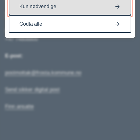
Kun nødvendige
Vakttelefon
Godta alle
Sentralbord:
+47 74808800
E-post:
postmottak@frosta.kommune.no
Send sikker digital post
Finn ansatte