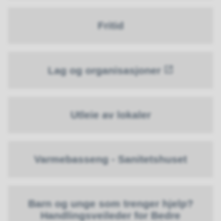
Fritid
Lag og organisasjoner
Utleie av lokaler
Varmebasseng - Sanitetshuset
Barn og unge som trenger hjelp?
Handlingsveileder for Bedre