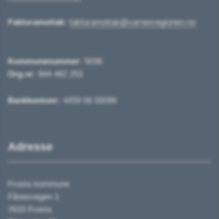
Fakturamottak:
fakturamottak@varnesregionen.no
Kommunenummer
: 5036
Org.nr
: 944 482 253
Bankkontonr:
4459 06 00099
Adresse
Frosta kommune
Fånesvegen 1
7633 Frosta