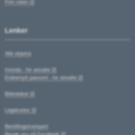
Finn veien
Lenker
Alle skjema
Innsida - for ansatte
Endre/nytt passord - for ansatte
Biblioteket
Legekontor
Bestillingstransport
Besøk oss på Facebook