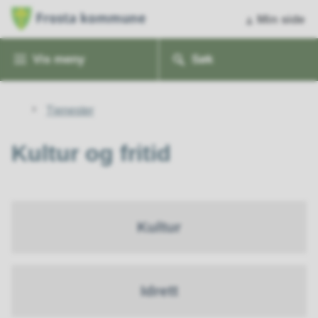
Min side
Vis
meny
Søk
Du
Tjenester
er
her:
Kultur og fritid
Kultur
Idrett