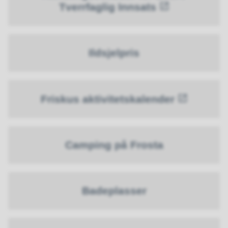
Tverrfaglig Innsats
Ildsjelpris
Friskus aktivitetskalender
Camping på Frosta
Badeplasser