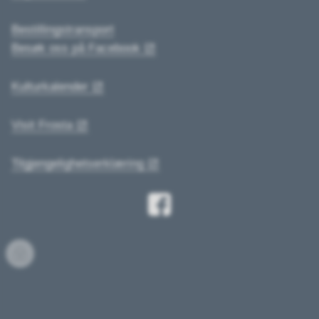
Bestillingstransport
Besøk oss på Facebook
Kulturkalender
Visit Frosta
Tilgjengelighetserklæring
Innlogging