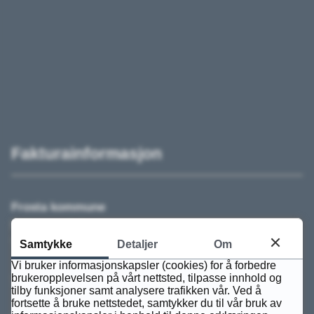
Fakturainformasjon
Frosta kommune
Fakturamottak
Tydalsvegen 121
Samtykke
Detaljer
Om
Vi bruker informasjonskapsler (cookies) for å forbedre
brukeropplevelsen på vårt nettsted, tilpasse innhold og
7590 TYDAL
tilby funksjoner samt analysere trafikken vår. Ved å
fortsette å bruke nettstedet, samtykker du til vår bruk av