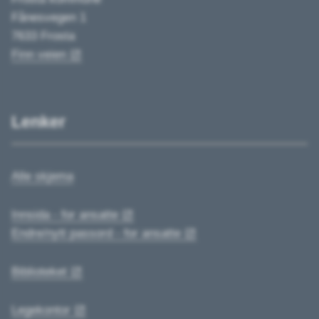
Fånesvegen 1
7633 Frosta
Finn veien
Lenker
Alle skjema
Innsida - for ansatte
Endre/nytt passord - for ansatte
Biblioteket
Legekontor