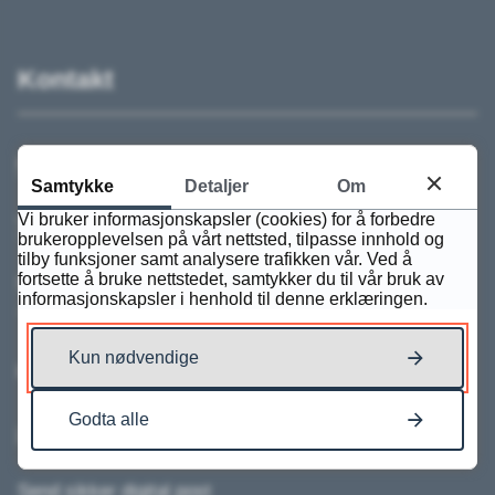
Kontakt
Kontakt oss
Samtykke
Detaljer
Om
Vi bruker informasjonskapsler (cookies) for å forbedre
Vakttelefon
brukeropplevelsen på vårt nettsted, tilpasse innhold og
tilby funksjoner samt analysere trafikken vår. Ved å
fortsette å bruke nettstedet, samtykker du til vår bruk av
Sentralbord:
informasjonskapsler i henhold til denne erklæringen.
+47 74808800
Kun nødvendige
E-post:
Godta alle
postmottak@frosta.kommune.no
Send sikker digital post