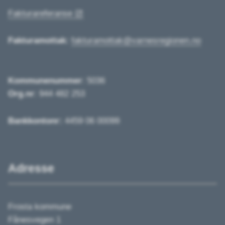
Fakturareferanse
Fakturamottak:
fakturamottak@varnesregionen.no
Kommunenummer
: 5036
Org.nr
: 944 482 253
Bankkontonr:
4459 06 00099
Adresse
Frosta kommune
Fånesvegen 1