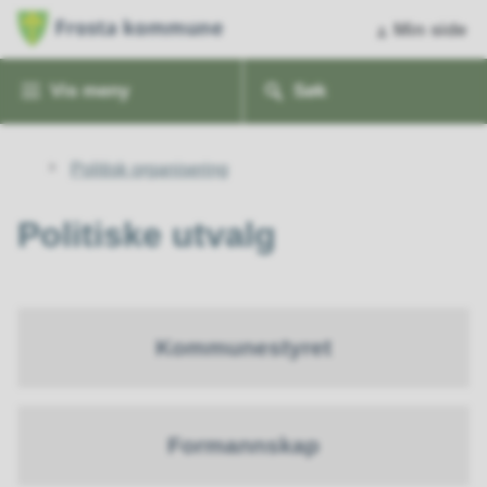
Min side
Vis
meny
Søk
Du
Politisk organisering
er
her:
Politiske utvalg
Kommunestyret
Formannskap