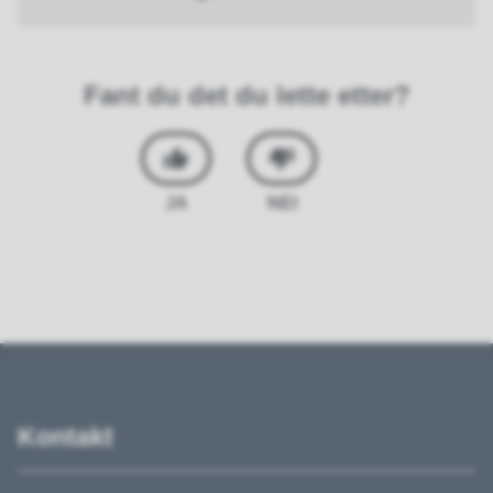
Fant du det du lette etter?
JA
NEI
Kontakt