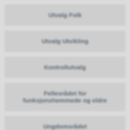
Utvalg Folk
Utvalg Utvikling
Kontrollutvalg
Fellesrådet for
funksjonshemmede og eldre
Ungdomsrådet