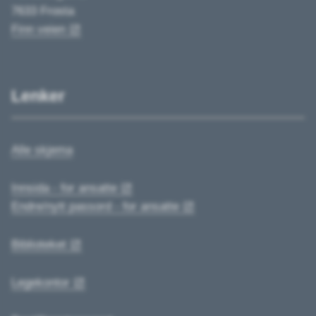
7633 Frosta
Finn veien
Lenker
Alle skjema
Innsida - for ansatte
Endre/nytt passord - for ansatte
Biblioteket
Legekontor