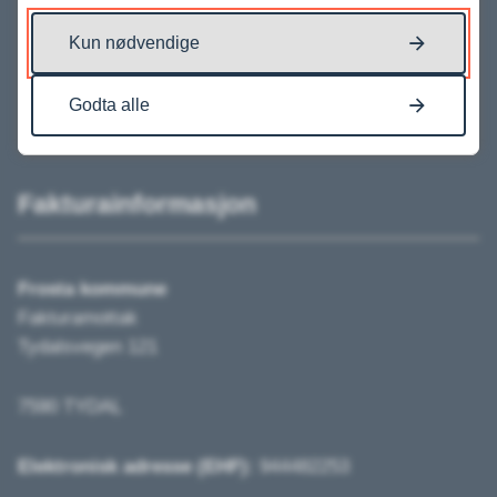
Kun nødvendige
Godta alle
Fakturainformasjon
Frosta kommune
Fakturamottak
Tydalsvegen 121
7590 TYDAL
Elektronisk adresse (EHF):
944482253