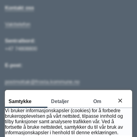
Kontakt oss
Vakttelefon
Sentralbord:
+47 74808800
E-post:
postmottak@frosta.kommune.no
Send sikker digital post
Samtykke
Detaljer
Om
Vi bruker informasjonskapsler (cookies) for å forbedre
Finn ansatte
brukeropplevelsen på vårt nettsted, tilpasse innhold og
tilby funksjoner samt analysere trafikken vår. Ved å
fortsette å bruke nettstedet, samtykker du til vår bruk av
informasjonskapsler i henhold til denne erklæringen.