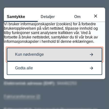
Samtykke
Detaljer
Om
Vi bruker informasjonskapsler (cookies) for å forbedre
Fakturainformasjon
brukeropplevelsen på vårt nettsted, tilpasse innhold og
tilby funksjoner samt analysere trafikken vår. Ved å
fortsette å bruke nettstedet, samtykker du til vår bruk av
informasjonskapsler i henhold til denne erklæringen.
Frosta kommune
Fakturamottak
Kun nødvendige
Tydalsvegen 121
Godta alle
7590 TYDAL
Elektronisk adresse (EHF):
944482253
Fakturareferanse