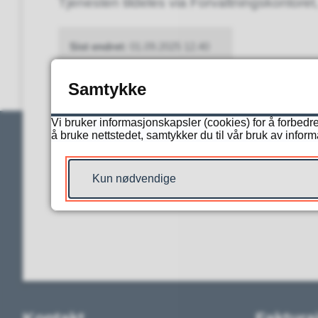
Tjenesten tildeles via Forvaltningskontor
Sist endret
01.09.2025 12.40
Samtykke
Fant du d
Vi bruker informasjonskapsler (cookies) for å forbedre
å bruke nettstedet, samtykker du til vår bruk av infor
Kun nødvendige
JA