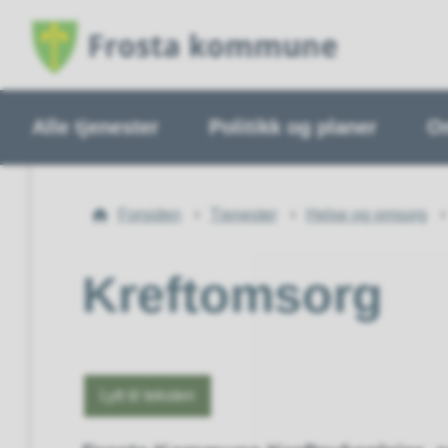
Alle tjenester
Politikk og planer
O
Du
Forsiden
Tjenester
Helse og omsorg
er
her:
Kreftomsorg
Lytt til teksten