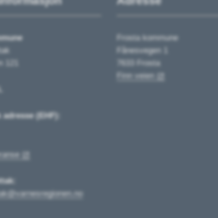
informasjon
Adresse
mmune
Frosta kommune
tak
Fånesvegen 1
n 121
7633 Frosta
Finn veien
L
k adresse (EHF):
ranse
tak:
tak@varnesregionen.no