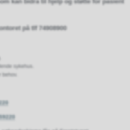
kan bidra til hjelp og støtte for pasient
ontoret på tlf 74908900
.
dlende sykehus.
r behov.
220
59220