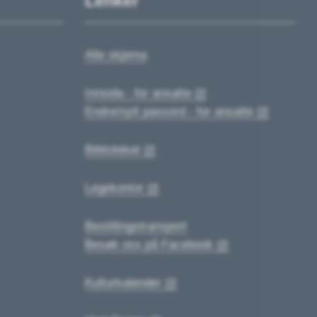
Lenker
Alle skjema
Innsida - for ansatte
Endre/nytt passord - for ansatte
Biblioteket
Legekontor
Bestillingstransport
Besøk oss på Facebook
Kulturkalender