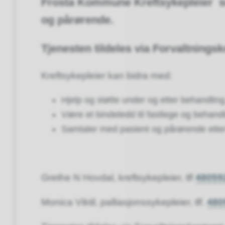
Frosta Kommune Kreftsykepleier som 
og pårørende.
Tjenesten tildeles via Forvaltningsk
Kreftsykepleier kan bidra med:
Hjelp og støtte under og etter behandling
Være et bindeledd til fastlege og behan
Samtaler med pasient og pårørende ette
Grethe N Hovdal, kreftsykepleier, tlf
48059
Monica Viktil, palliasjonssykepleier, tlf.
480