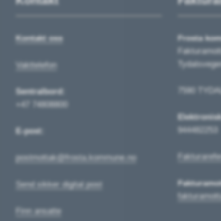
Kontakt
Faktura
Kontakt oss
Frosta ko
Fakturamot
Tydalsvege
Vakttelefon
7590 TYDA
Sentralbord:
+47 74808800
Elektronis
944482253
E-post:
Fakturarefe
postmottak@frosta.kommune.no
Fakturamot
Send sikker digital post
fakturamot
Finn ansatte