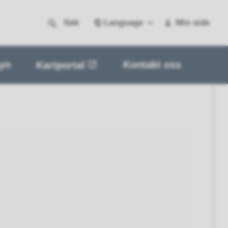
Language
Søk
Min side
yn
Kontakt oss
Kartportal