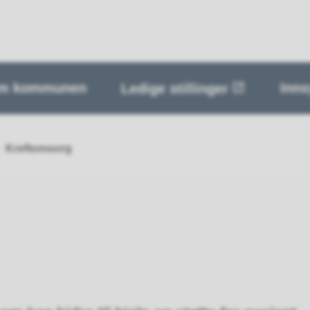
m kommunen
Inns
Ledige stillinger
Kreftomsorg