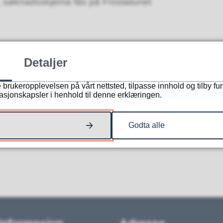
et, søknadsskjema fås på Frostatunet
Detaljer
et du lette etter?
 brukeropplevelsen på vårt nettsted, tilpasse innhold og tilby fu
masjonskapsler i henhold til denne erklæringen.
Godta alle
NEI