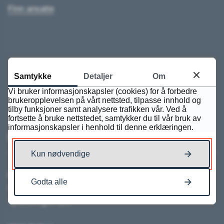
Finn ansatte
Samtykke
Detaljer
Om
Vi bruker informasjonskapsler (cookies) for å forbedre
brukeropplevelsen på vårt nettsted, tilpasse innhold og
tilby funksjoner samt analysere trafikken vår. Ved å
fortsette å bruke nettstedet, samtykker du til vår bruk av
informasjonskapsler i henhold til denne erklæringen.
Fakturainformasjon
Kun nødvendige
Frosta kommune
Godta alle
Fakturamottak
Tydalsvegen 121